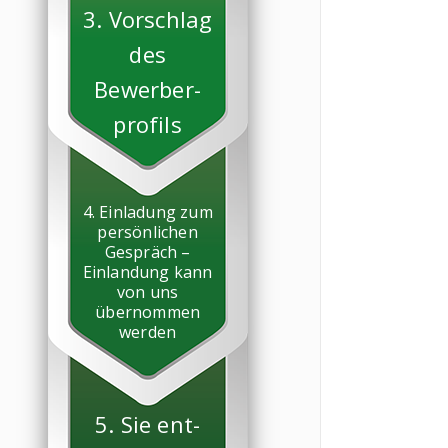
3. Vorschlag
des
Bewerber-
profils
4. Einladung zum
persönlichen
Gespräch –
Einlandung kann
von uns
übernommen
werden
5. Sie ent-